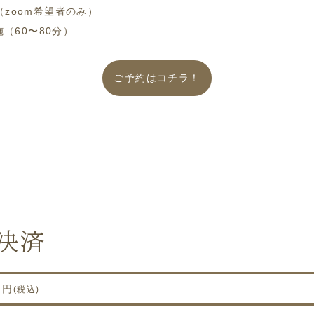
（zoom希望者のみ）
（60〜80分）
ご予約はコチラ！
ド決済
０円
(税込)